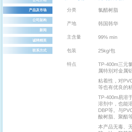
氯醋树脂
分类
产品及市场
公司架构
韩国韩华
产地
新闻
99% min
主含量
诚聘精英
25kg/
包装
包
联系方式
TP-400m
特点
三元
属特别对金属
粘着性，对
PV
等也有优良的
TP-400m
易溶
溶剂中，也能
DBP
PV
等。与
酸树脂、聚酯
本产品无毒、