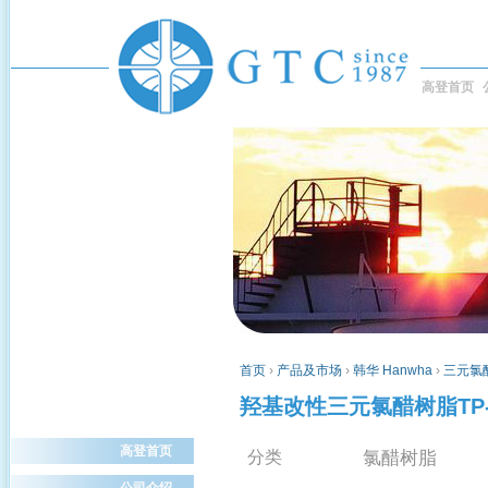
高登首页
首页
›
产品及市场
›
韩华 Hanwha
›
三元氯醋树
羟基改性三元氯醋树脂TP-
高登首页
氯醋树脂
分类
公司介绍