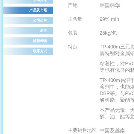
韩国韩华
产地
产品及市场
99% min
主含量
公司架构
新闻
25kg/
包装
包
诚聘精英
TP-400m
特点
三元
联系方式
属特别对金属
粘着性，对
PV
等也有优良的
TP-400m
易溶
溶剂中，也能
DBP
PV
等。与
酸树脂、聚酯
本产品无毒、
醇、油、酯等
中国及越南
主要销售地区