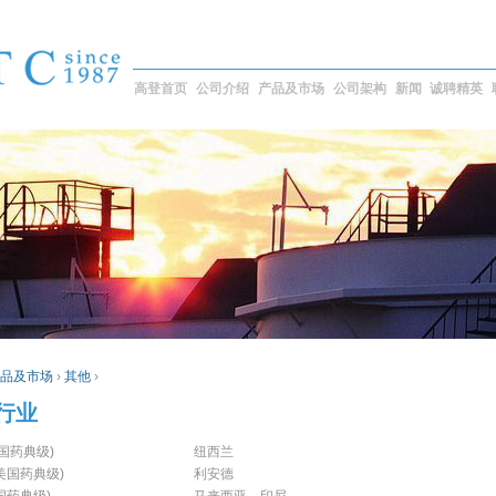
高登首页
公司介绍
产品及市场
公司架构
新闻
诚聘精英
品及市场
›
其他
›
行业
美国药典级)
纽西兰
美国药典级)
利安德