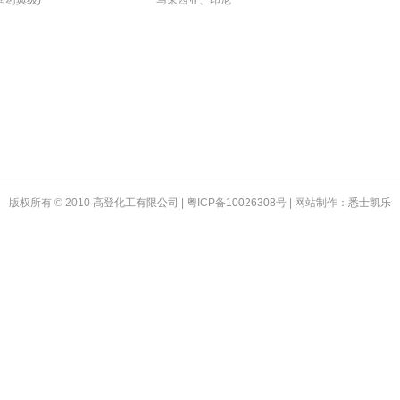
国药典级)
马来西亚、印尼
版权所有 © 2010
高登化工有限公司
| 粤ICP备
10026308
号 | 网站制作：
悉士凯乐