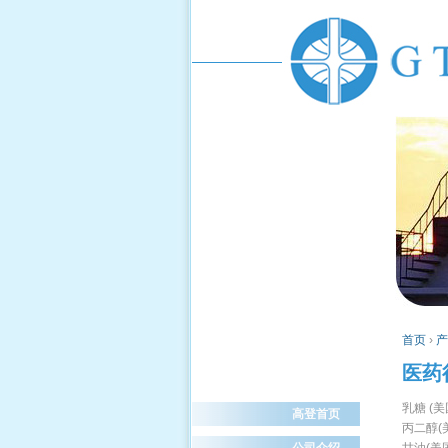
首页
›
产
医药
乳糖 (
高登首页
丙二醇(
公司介绍