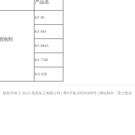
产品名
KF-96
KS-604
消泡剂
KS-604A
KS-7708
KA-630
版权所有 © 2010
高登化工有限公司
| 粤ICP备
10026308
号 | 网站制作：
悉士凯乐