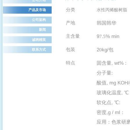
分类
水性丙烯酸树脂
产品及市场
公司架构
韩国韩华
产地
新闻
9
% min
主含量
7.5
诚聘精英
2
kg/
包装
0
包
联系方式
固含量
, wt%
特点
分子量
: 6
酸值
, mg K
玻璃化温度
, 
软化点
, ℃
密度
,g / ml
：
应用：色浆研