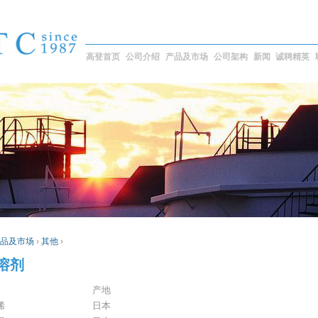
高登首页
公司介绍
产品及市场
公司架构
新闻
诚聘精英
品及市场
›
其他
›
溶剂
产地
烯
日本