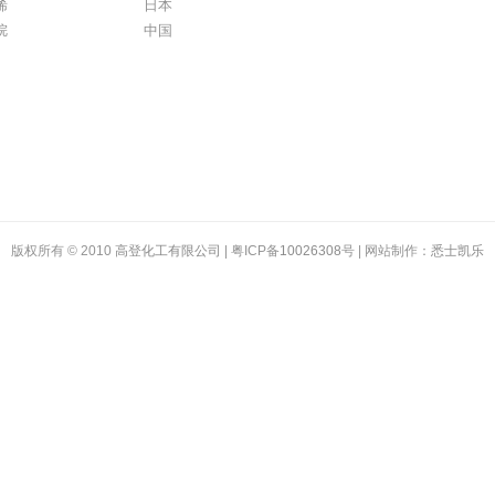
烯
日本
烷
中国
版权所有 © 2010
高登化工有限公司
| 粤ICP备
10026308
号 | 网站制作：
悉士凯乐