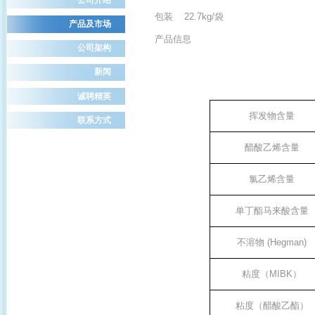
包装 22.7kg/袋
产品及市场
产品信息
公司架构
新闻
诚聘精英
挥发物含量
联系方式
醋酸乙烯含量
氯乙烯含量
单丁酯马来酸含量
不溶物
(Hegman)
粘度（
MIBK
）
粘度（醋酸乙酯）