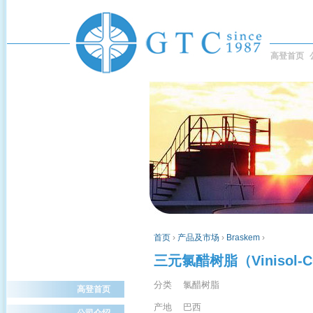
高登首页
首页
›
产品及市场
›
Braskem
›
三元氯醋树脂（Vinisol-
分类 氯醋树脂
高登首页
产地 巴西
公司介绍