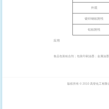
外观
镀锌钢粘附性
铝粘附性
应用
食品包装粘合剂；包装印刷油墨；金属油墨
版权所有 © 2010
高登化工有限