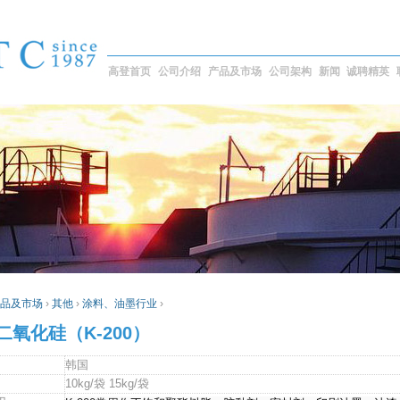
高登首页
公司介绍
产品及市场
公司架构
新闻
诚聘精英
品及市场
›
其他
›
涂料、油墨行业
›
二氧化硅（K-200）
韩国
10kg/袋 15kg/袋