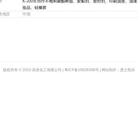
用
K-200常用作
不饱和聚酯树脂、胶黏剂、密封剂、印刷油墨、油漆
妆品、
硅橡胶
售地区
中国
版权所有 © 2010
高登化工有限公司
| 粤ICP备
10026308
号 | 网站制作：
悉士凯乐