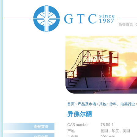
高登首页
首页
›
产品及市场
›
其他
›
涂料、油墨行业
异佛尔酮
CAS number
78-59-1
高登首页
产地
德国，印度，美国
公司介绍